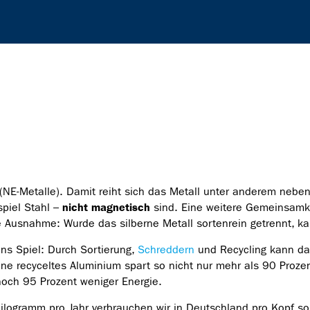
(NE-Metalle). Damit reiht sich das Metall unter anderem nebe
piel Stahl –
nicht magnetisch
sind. Eine weitere Gemeinsamk
ine Ausnahme: Wurde das silberne Metall sortenrein getrennt, 
ins Spiel: Durch Sortierung,
Schreddern
und Recycling kann da
ne recyceltes Aluminium spart so nicht nur mehr als 90 Proze
noch 95 Prozent weniger Energie.
Kilogramm pro Jahr verbrauchen wir in Deutschland pro Kopf so