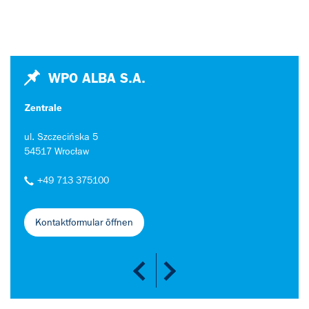
WPO ALBA S.A.
Zentrale
oddzi
ul. Szczecińska 5
Świer
54517 Wrocław
6460
+49 713 375100
+4
Kontaktformular öffnen
Ko